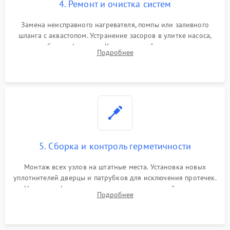
4. Ремонт и очистка систем
Замена неисправного нагревателя, помпы или заливного
шланга с аквастопом. Устранение засоров в улитке насоса,
патрубках и фильтрах. Компонентный ремонт платы
Подробнее
управления, восстановление поврежденной проводки.
5. Сборка и контроль герметичности
Монтаж всех узлов на штатные места. Установка новых
уплотнителей дверцы и патрубков для исключения протечек.
Надежная фиксация хомутов гидравлической системы,
Подробнее
сборка корпуса и установка датчика поплавка.