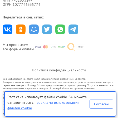
ИНН 7702633247
ОГРН 1077746335776
Поделиться в соц. сетях:
Мы принимаем
все формы оплаты
Политика конфиденциальности
Вся информация на сайте носит исключительно справочный характер.
Товарные знаки используются исключительно для описания устройств, в отношении которых
сервисные центры chl.smeg-fixim.ru предоставляют услуги по ремонту. Услуги оказываются в
неавторизованных сервисных центрах chl.smeg-fixim.ru, которые не связаны с
правообладателями товарных знаков или их официальными представителями.
Ремонт осуществляется для устройств, уже введенных в гражданский оборот в соответствии
Этот сайт использует файлы cookie. Вы можете
со статьей 1487 ГК РФ.
Использование товарных знаков не преследует цели индивидуализации услуг или введения
ознакомиться с
правилами использования
Согласен
потребителей в заблуждение, а служит для информирования о предоставляемых услугах по
ремонту техники указанных брендов.
файлов cookie
Представленная на сайте информация не является публичной офертой, определяемой
положениями Статьи 437(2) Гражданского кодекса РФ