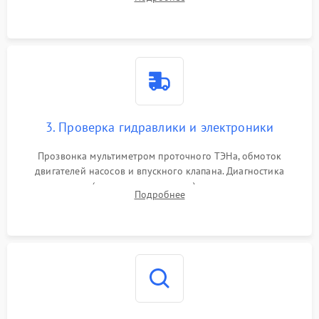
циркуляционному насосу, ТЭНу и сливной помпе.
3. Проверка гидравлики и электроники
Прозвонка мультиметром проточного ТЭНа, обмоток
двигателей насосов и впускного клапана. Диагностика
прессостата (датчика уровня воды), датчика мутности,
Подробнее
концевика дверцы и электронного модуля управления.