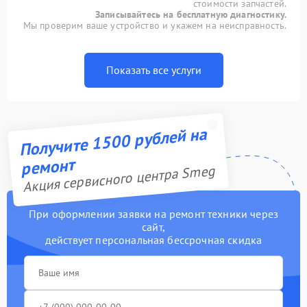
стоимости запчастей.
Записывайтесь на бесплатную диагностику.
Мы проверим ваше устройство и укажем на неисправность.
Показать все услуги
Получите 1500 рублей на
ремонт
Акция сервисного центра Smeg
При оформлении заявки на ремонт техники через
сайт,
действует персональная бессрочная скидка