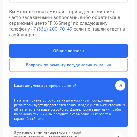
Вы можете ознакомиться с приведенными ниже
часто задаваемыми вопросами, либо обратиться в
сервисный центр “FIX-Smeg” по следующему
телефону
+7 (351) 200-70-49
если не нашли ответ на
свой вопрос.
Общие вопросы
Вопросы по ремонту посудомоечных машин
Какие документы вы предоставляете?
На этапе приема устройства на диагностику и последующий
ремонт вам будет предоставлен заказ-наряд с указанием страховых
обязательств на ваше устройство. Далее, после выполнения работ
по ремонту техники, вы получите акт выполненных работ и
гарантийный талон.
Я уже знаю в чем неисправность и какой
ремонт необходим. Для чего проводить