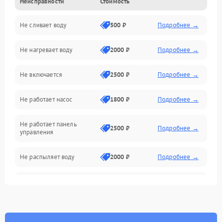
Неисправности
Стоимость
Управление
Не сливает воду
500 ₽
Подробнее →
Электропитание
Не нагревает воду
2000 ₽
Подробнее →
Датчики
Не включается
2500 ₽
Подробнее →
Нагрев
Не работает насос
1800 ₽
Подробнее →
Вода
Не работает панель
Гигиена
2500 ₽
Подробнее →
управления
Программное обеспечение
Не распыляет воду
2000 ₽
Подробнее →
Не запускается цикл
1800 ₽
Подробнее →
стирки
Проблемы с набором
1800 ₽
Подробнее →