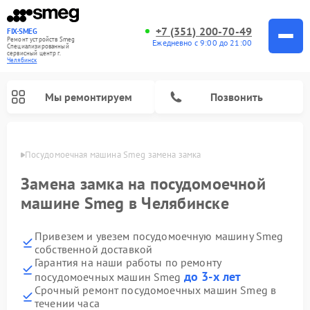
+7 (351) 200-70-49
FIX-SMEG
Ремонт устройств Smeg
Ежедневно с 9:00 до 21:00
Специализированный
cервисный центр г.
Челябинск
Мы ремонтируем
Позвонить
инске
Посудомоечная машина Smeg замена замка
Замена замка на посудомоечной
машине Smeg в Челябинске
Привезем и увезем посудомоечную машину Smeg
собственной доставкой
Гарантия на наши работы по ремонту
до 3-х лет
посудомоечных машин Smeg
Ремонт стиральных машин Smeg
Ремонт микроволновых печей Smeg
Ремонт варочных панелей Smeg
Срочный ремонт посудомоечных машин Smeg в
течении часа