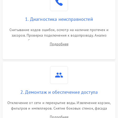
1. Диагностика неисправностей
Считывание кодов ошибок, осмотр на наличие протечек и
засоров. Проверка подключения к водопроводу. Анализ
жалоб на отсутствие слива, нагрева, вращения
Подробнее
разбрызгивателей или срабатывание системы защиты
аквастоп.
2. Демонтаж и обеспечение доступа
Отключение от сети и перекрытие воды. Извлечение корзин,
фильтров и импеллеров. Снятие боковых стенок, фасада
дверцы или нижнего поддона для прямого доступа к
Подробнее